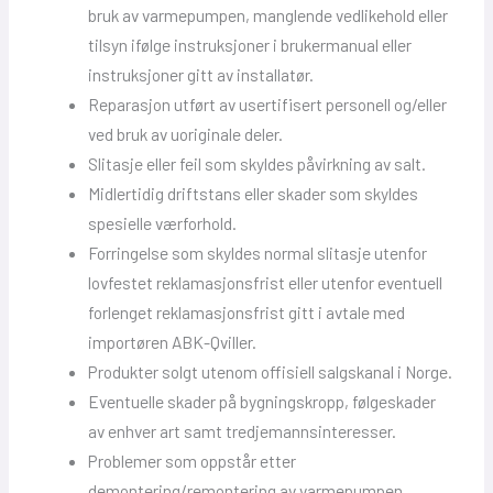
bruk av varmepumpen, manglende vedlikehold eller
tilsyn ifølge instruksjoner i brukermanual eller
instruksjoner gitt av installatør.
Reparasjon utført av usertifisert personell og/eller
ved bruk av uoriginale deler.
Slitasje eller feil som skyldes påvirkning av salt.
Midlertidig driftstans eller skader som skyldes
spesielle værforhold.
Forringelse som skyldes normal slitasje utenfor
lovfestet reklamasjonsfrist eller utenfor eventuell
forlenget reklamasjonsfrist gitt i avtale med
importøren ABK-Qviller.
Produkter solgt utenom offisiell salgskanal i Norge.
Eventuelle skader på bygningskropp, følgeskader
av enhver art samt tredjemannsinteresser.
Problemer som oppstår etter
demontering/remontering av varmepumpen.