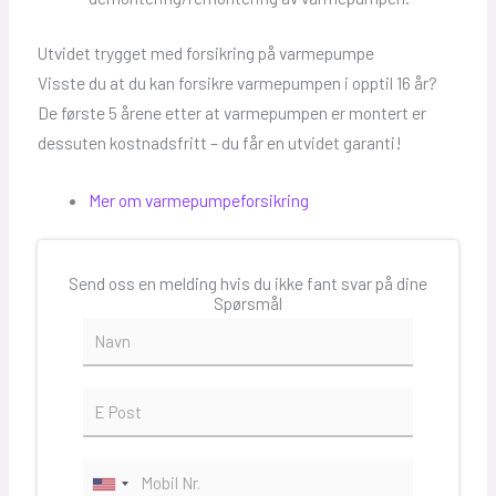
Utvidet trygget med forsikring på varmepumpe
Visste du at du kan forsikre varmepumpen i opptil 16 år?
De første 5 årene etter at varmepumpen er montert er
dessuten kostnadsfritt – du får en utvidet garanti!
Mer om varmepumpeforsikring
Send oss en melding hvis du ikke fant svar på dine
Spørsmål
N
a
v
n
E
*
m
a
i
P
l
h
U