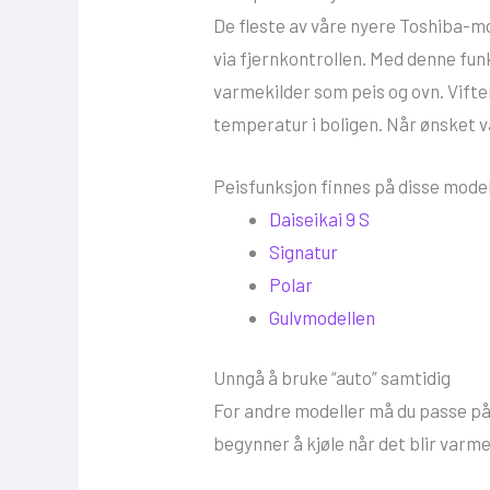
De fleste av våre nyere Toshiba-mo
via fjernkontrollen. Med denne fu
varmekilder som peis og ovn. Vifte
temperatur i boligen. Når ønsket v
Peisfunksjon finnes på disse mode
Daiseikai 9 S
Signatur
Polar
Gulvmodellen
Unngå å bruke “auto” samtidig
For andre modeller må du passe på
begynner å kjøle når det blir var