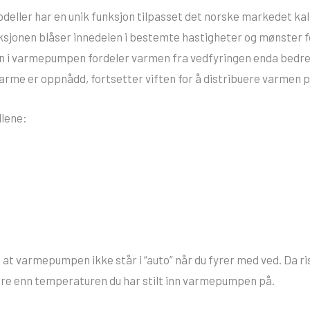
deller har en unik funksjon tilpasset det norske markedet kal
nksjonen blåser innedelen i bestemte hastigheter og mønster f
n i varmepumpen fordeler varmen fra vedfyringen enda bedre s
arme er oppnådd, fortsetter viften for å distribuere varmen 
llene:
 at varmepumpen ikke står i “auto” når du fyrer med ved. Da 
mere enn temperaturen du har stilt inn varmepumpen på.