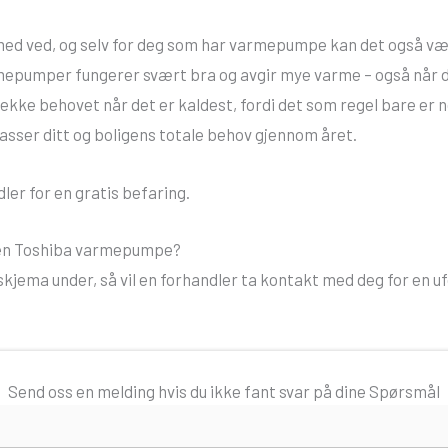
 med ved, og selv for deg som har varmepumpe kan det også væ
mepumper fungerer svært bra og avgir mye varme – også når de
ekke behovet når det er kaldest, fordi det som regel bare er n
asser ditt og boligens totale behov gjennom året.
ler for en gratis befaring.
g en Toshiba varmepumpe?
 skjema under, så vil en forhandler ta kontakt med deg for en 
Send oss en melding hvis du ikke fant svar på dine Spørsmål