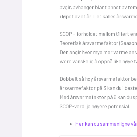
avgir, avhenger blant annet av tem
i løpet av et år. Det kalles årsvar
SCOP – forholdet mellom tilført en
Teoretisk årsvarmefaktor (Seasona
Den angir hvor mye mer varme en v
være vanskelig å oppnå like høye tal
Dobbelt så høy årsvarmefaktor be
årsvarmefaktor på 3 kan du i bes
Med årsvarmefaktor på 6 kan du spa
SCOP-verdi jo høyere potensial.
Her kan du sammenligne v