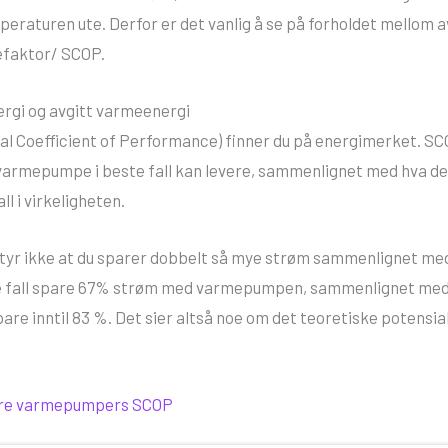
peraturen ute. Derfor er det vanlig å se på forholdet mellom a
mefaktor/ SCOP.
ergi og avgitt varmeenergi
l Coefficient of Performance) finner du på energimerket. SCO
armepumpe i beste fall kan levere, sammenlignet med hva den 
l i virkeligheten.
tyr ikke at du sparer dobbelt så mye strøm sammenlignet me
te fall spare 67% strøm med varmepumpen, sammenlignet med 
re inntil 83 %. Det sier altså noe om det teoretiske potensial
åre varmepumpers SCOP