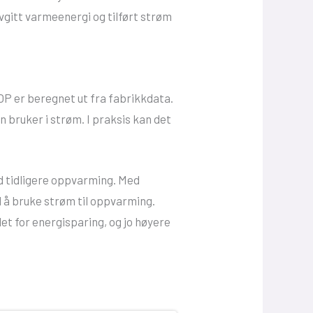
vgitt varmeenergi og tilført strøm
P er beregnet ut fra fabrikkdata.
bruker i strøm. I praksis kan det
d tidligere oppvarming. Med
å bruke strøm til oppvarming.
et for energisparing, og jo høyere